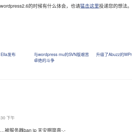
ordpress2.6的时候有什么体会，也请
猛击这里
投递您的想法。
1 Ella发布
与wordpress mu的SVN版艰苦
升级了Abuzz的WP
卓绝的斗争
9:30 下午
被服务器ban ip 天灾啊简直-.-