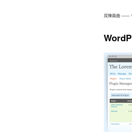
双陳兩曲 ——
WordP