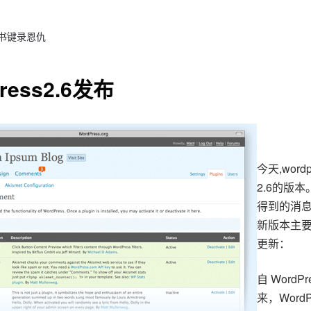
 书键录恩仇
ress2.6发布
今天,word
2.6的版本
得到的消
新版本主
更新：
自 WordPre
来，WordPr