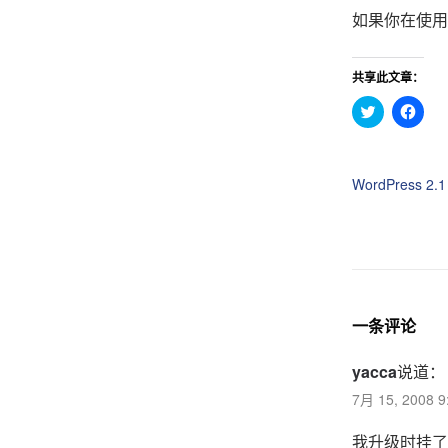
如果你在使用w
共享此文章：
点
点
击
击
分
分
享
享
到
到
T
F
WordPress 2.
w
a
i
c
t
e
t
b
e
o
r
o
（
k
在
（
新
在
窗
新
口
窗
一条评论
中
口
打
中
开
打
yacca
说道：
）
开
）
7月 15, 2008 
我升级时挂了…