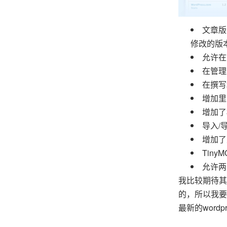
文章版
修改的版
允许在
在管理
在撰写
增加里
增加了
导入/
增加了
Tiny
允许两
我比较期待其中
的，所以我要体
最新的word