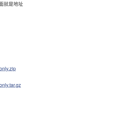
下面就是地址
only.zip
nly.tar.gz