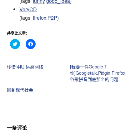
(tags:
funny
good_idea
)
VeryCD
(tags:
firefox:P2P
)
共享此文章：
点
点
击
击
分
分
享
享
到
到
T
F
珍惜睡眠 远离网络
[我要一件Google T
w
a
i
c
恤]Googletalk,Pidgin,Firefox,
t
e
谷歌拼音到底那个的问题
t
b
e
o
r
o
回到现代社会
（
k
在
（
新
在
窗
新
口
窗
中
口
打
中
开
打
）
开
一条评论
）