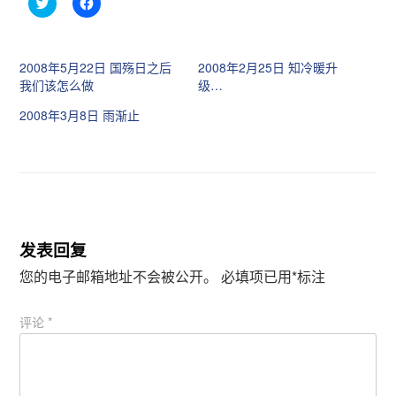
点
点
击
击
分
分
享
享
到
到
T
F
2008年5月22日 国殇日之后
2008年2月25日 知冷暖升
w
a
i
c
我们该怎么做
级…
t
e
t
b
2008年3月8日 雨渐止
e
o
r
o
（
k
在
（
新
在
窗
新
口
窗
中
口
打
中
开
打
）
开
）
发表回复
您的电子邮箱地址不会被公开。
必填项已用
*
标注
评论
*