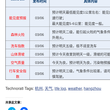
发布时间
具体内容
预计明天最低能见度1公里左右：能见
能见度预报
03/06
速行驶；
最大能见度5-6公里：能见度一般。
预计明天二级，能引起火险的气象条
森林火险
03/06
外用火。
洗车指数
03/06
预计明天五级，极不适宜洗车
山体滑坡
03/06
预计今天夜里到明天一级，滑坡的可
空气质量
03/06
今天为良，预计明天为良，污染物预报P
行车安全指
预计明天三级，气象条件比较差，请
03/06
数
慎驾驶。
Technorati Tags:
杭州
,
天气
,
life log
,
weather
,
hangzhou
共享此文章：