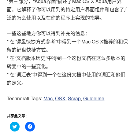
*第三部分，“Aqua界面”描述了Mac OS X Aqua用户界
面。它解释了你可以用到的特定用户界面组件和包含了广
泛的怎么使用以及在你的程序上实现的指导。
一些这些地方你可以得到补充的信息：
* 在“键盘快捷方式参考”中得到一个Mac OS X推荐的和保
留的键盘快捷方式。
* 在“文档版本历史”中得到一个这份文档在这么多版本的
转变中的一些变化。
* 在“词汇表”中得到一个在这份文档中使用的词汇和他们
的定义。
Technorati Tags:
Mac
,
OSX
,
Scrap
,
Guideline
共享此文章：
点
点
击
击
分
分