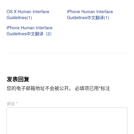
享
享
到
到
T
F
OS X Human Interface
iPhone Human Interface
w
a
i
c
Guidelines(1)
Guidelines中文翻译(1)
t
e
t
b
iPhone Human Interface
e
o
r
o
Guidelines中文翻译（2）
（
k
在
（
新
在
窗
新
口
窗
中
口
打
中
开
打
）
开
）
发表回复
您的电子邮箱地址不会被公开。
必填项已用
*
标注
评论
*