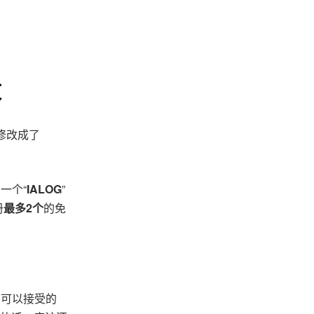
枚
额修改成了
一个“
IALOG
”
册
最多2个
的免
在可以接受的