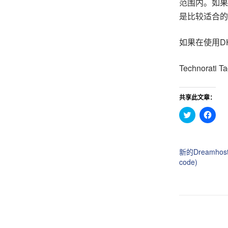
范围内。如果
是比较适合的
如果在使用D
Technorati T
共享此文章：
点
点
击
击
分
分
享
享
到
到
T
F
新的Dreamhos
w
a
i
c
code)
t
e
t
b
e
o
r
o
（
k
在
（
新
在
窗
新
口
窗
中
口