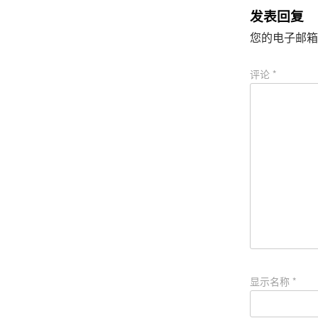
打
中
发表回复
开
打
）
开
）
您的电子邮箱
评论
*
显示名称
*