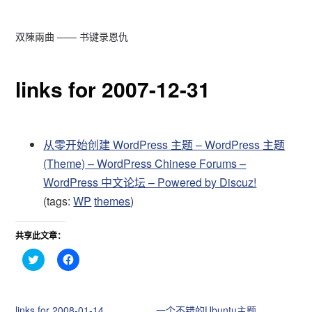
双陳兩曲 —— 书键录恩仇
links for 2007-12-31
从零开始创建 WordPress 主题 – WordPress 主题
(Theme) – WordPress Chinese Forums –
WordPress 中文论坛 – Powered by Discuz!
(tags:
WP
themes
)
共享此文章：
点
点
击
击
分
分
享
享
到
到
T
F
links for 2008-01-14
一个不错的Ubuntu主题