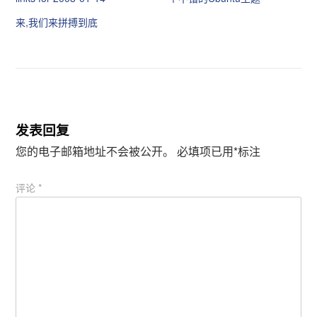
w
a
i
c
t
e
来,我们来拼搏到底
t
b
e
o
r
o
（
k
在
（
新
在
窗
新
口
窗
中
口
打
中
开
打
发表回复
）
开
）
您的电子邮箱地址不会被公开。
必填项已用
*
标注
评论
*