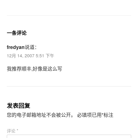
（
k
在
（
新
在
窗
新
口
窗
中
口
打
中
开
打
一条评论
）
开
）
fredyan
说道：
12月 14, 2007 5:51 下午
我推荐顺丰,好像是这么写
发表回复
您的电子邮箱地址不会被公开。
必填项已用
*
标注
评论
*