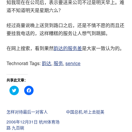
知我现在在公司后，表示要送来公司不过是明天早上。难
道不知道明天是星期六么？
经过商量说晚上送货到路口之后，还是不情不愿的而且还
要挂我电话的，这样糟糕的服务让人想气到跳脚。
在网上搜索，看到果然
韵达的服务差
是大家一致认为的。
Technorati Tags:
韵达
,
服务
,
service
共享此文章：
点
点
击
击
分
分
享
享
到
到
T
F
怎样对待最后一对客人
中国总机,听上去挺美
w
a
i
c
t
e
2006年12月31日 杭州体育场
t
b
路 九百碗
e
o
r
o