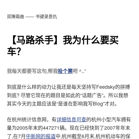
双陳兩曲 —— 书键录恩仇
【马路杀手】我为什么要买
车？
我每天都要写这句,帮我
投个票
吧 ^..*
到底是什么样的动力让我还是每天坚持写Feedsky的拼搏
到底? 尽管它现在的题目是如此的“话题广告”。所以我想
其实今天的主题应该是“是谁在影响我写Blog”才对。
在杭州统计信息网，有
详细信息可查
的杭州小型汽车拥有
量为2005年末的447271辆。现在已经快到了2007年年末
了,在7月
中新网的报道
中,杭州截至6月末,杭州机动车的保