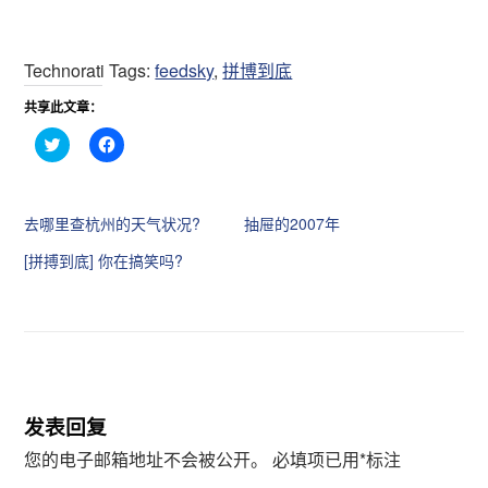
Technorati Tags:
feedsky
,
拼博到底
共享此文章：
点
点
击
击
分
分
享
享
到
到
T
F
去哪里查杭州的天气状况?
抽屉的2007年
w
a
i
c
t
e
[拼搏到底] 你在搞笑吗?
t
b
e
o
r
o
（
k
在
（
新
在
窗
新
口
窗
中
口
打
中
开
打
发表回复
）
开
）
您的电子邮箱地址不会被公开。
必填项已用
*
标注