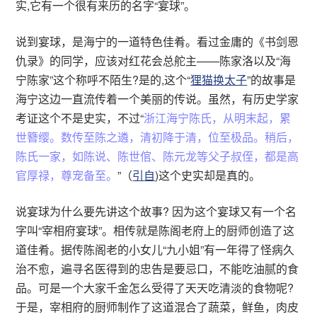
实,它有一个很有来历的名字“宴球”。
说到宴球，是海宁的一道特色佳肴。看过金庸的《书剑恩
仇录》的同学，应该对红花会总舵主——陈家洛以及“海
宁陈家”这个称呼不陌生?是的,这个“
狸猫换太子
”的故事是
海宁这边一直流传着一个美丽的传说。虽然，有历史学家
考证这个不是史实，不过“
浙江海宁陈氏，从明末起，累
世簪缨。数传至陈之遴，清初降于清，位至极品。稍后，
陈氏一家，如陈说、陈世倌、陈元龙等父子叔侄，都是高
官厚禄，尊宠备至。
”（
引自
)这个史实却是真的。
说宴球为什么要先讲这个故事? 因为这个宴球又有一个名
字叫“宰相府宴球”。相传就是陈阁老府上的厨师创造了这
道佳肴。据传陈阁老的小女儿“九小姐”有一年得了怪病久
治不愈，遍寻名医得到的忠告是要忌口，不能吃油腻的食
品。可是一个大家千金怎么受得了天天吃清淡的食物呢?
于是，宰相府的厨师制作了这道混合了蔬菜，鲜鱼，肉皮