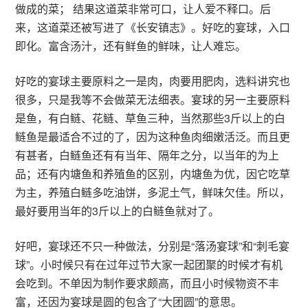
做成的菜； 结果这道菜非常可口，让人爱不释口。后
来，这道菜还被写进了《长安镇志》。好吃的宴球，入口
即化。富含汤汁，还有鲜鱼的鲜味，让人难忘。
好吃的宴球主要原料之一是肉，肉要用肥肉，选料讲究也
很多，只是我等不会做菜无法细表。宴球的另一主要原料
是鱼，有白鲢、花鲢、草鱼三种，当然那些3斤以上的白
鲢鱼是最适合不过的了，因为这种鱼肉细嫩活泛。而且更
有甚者，白鲢鱼还有有当年、隔年之分，以当年的为上
品；还有内塘鱼和养殖鱼的区别，内塘鱼为优，因它吃草
为主，养殖白鲢多吃油饼，多泥土气，鲜味欠佳。所以，
最好要用当年的3斤以上的白鲢鱼就对了。
好吧，宴球还不只一种做法，分别是“落汤宴球”和“刺毛宴
球”。小时候只有在过年过节大家一起团聚的时候才有机
会吃到。不单因为制作要求颇高，而且小时候物资不丰
富，还因为宴球是圆的包含了“大团圆”的意思。