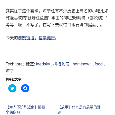
其实除了这个宴球，海宁还有不少历史上有名的小吃比如
乾隆喜欢的”钱塘江鱼圆”, 李卫的”李卫眼睛糕（郾兢糕）”
等等…呃，不写了。在写下去就怕口水要滴到键盘了。
今天的
参赛链接
；
投票链接
。
Technorati 标签:
feedsky
,
拼搏到底
,
hometown
,
food
,
海宁
共享此文章：
点
点
击
击
分
分
享
享
到
到
T
F
【为人不识陈近南】赐我一
【放手】什么是有质量的话
w
a
i
c
个偶像吧
题
t
e