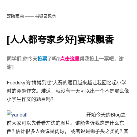
双陳兩曲 —— 书键录恩仇
[人人都夸家乡好]宴球飘香
同学们,你今天
投票
了吗?
点击这里
帮我投上一票吧，谢
谢！
Feedsky的“拼搏到底”大赛的题目越来越让我回忆起小学
时的命题作文。难道，就没有一天可以出一个不是那么像
小学生作文的题目吗?
开始今天的Blog之
前大家可以先看看左边的图片。谁能告诉我这是什么东
西? 估计很多人会说是肉球， 或者说是狮子头之类的? 其