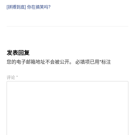
t
b
[拼搏到底] 你在搞笑吗?
e
o
r
o
（
k
在
（
新
在
窗
新
口
窗
中
口
打
中
开
打
）
开
）
发表回复
您的电子邮箱地址不会被公开。
必填项已用
*
标注
评论
*