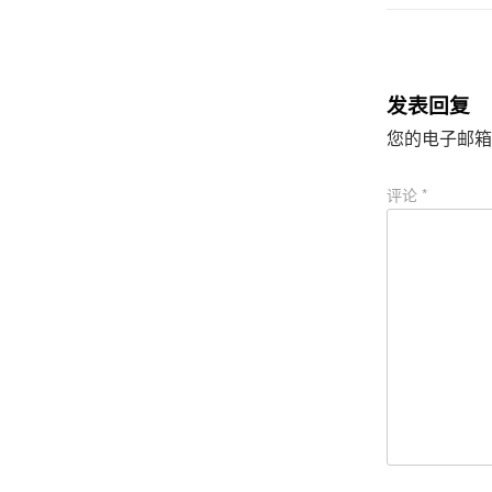
r
o
（
k
在
（
新
在
窗
新
口
窗
中
口
发表回复
打
中
开
打
您的电子邮箱
）
开
）
评论
*