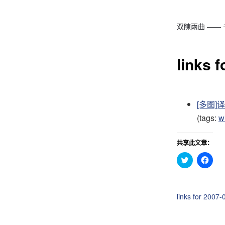
双陳兩曲 ——
links 
[多图]译
(tags:
w
共享此文章：
点
点
击
击
分
分
享
享
到
到
T
F
links for 2007-
w
a
i
c
t
e
t
b
e
o