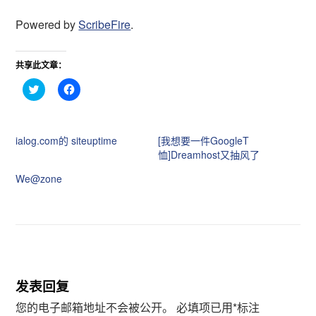
Powered by
ScribeFire
.
共享此文章：
点
点
击
击
分
分
享
享
到
到
T
F
ialog.com的 siteuptime
[我想要一件GoogleT
w
a
i
c
恤]Dreamhost又抽风了
t
e
t
b
We@zone
e
o
r
o
（
k
在
（
新
在
窗
新
口
窗
中
口
打
中
开
打
）
开
）
发表回复
您的电子邮箱地址不会被公开。
必填项已用
*
标注