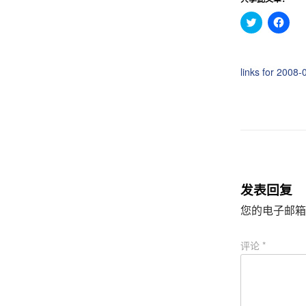
点
点
击
击
分
分
享
享
到
到
T
F
links for 2008-
w
a
i
c
t
e
t
b
e
o
r
o
（
k
在
（
新
在
窗
新
口
窗
中
口
打
中
发表回复
开
打
）
开
）
您的电子邮箱
评论
*