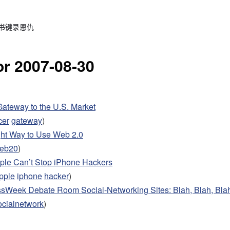
 书键录恩仇
for 2007-08-30
Gateway to the U.S. Market
cer
gateway
)
ht Way to Use Web 2.0
eb20
)
le Can’t Stop iPhone Hackers
pple
iphone
hacker
)
sWeek Debate Room Social-Networking Sites: Blah, Blah, Bla
ocialnetwork
)