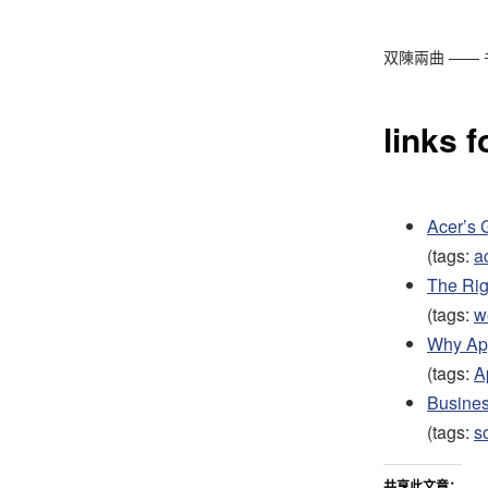
双陳兩曲 ——
links 
Acer’s 
(tags:
a
The Rig
(tags:
w
Why App
(tags:
A
Busines
(tags:
s
共享此文章：