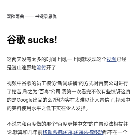
双陳兩曲 —— 书键录恩仇
谷歌 sucks!
这两天没有太多的时间上网,一上网就发现这个
视频
已经
是漫山遍野地
流传
开了…
视频中谷歌的员工模仿”新闻联播”的方式对百度公司进行
了挖苦,称之为”百毒”公司,我第一次看完不仅有些惊讶这真
的是Google出品的么?因为实在太难以让人置信了,视频中
的笑料使用水平之低下实在令人发指。
不说它和百度做的那个“百度更懂中文”的广告没法相提并
论.就算和几年前
移动恶搞联通
,
联通恶搞移动
都不在一个