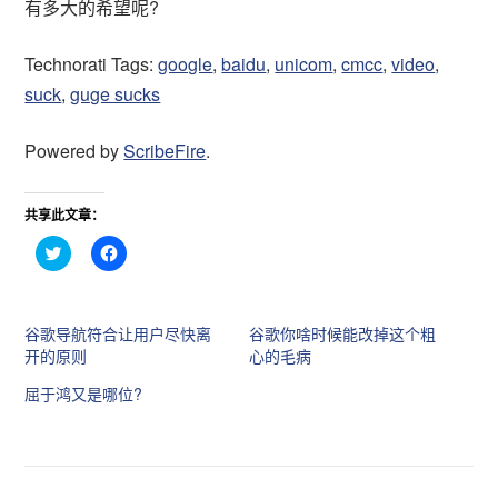
有多大的希望呢?
Technorati Tags:
google
,
baidu
,
unicom
,
cmcc
,
video
,
suck
,
guge sucks
Powered by
ScribeFire
.
共享此文章：
点
点
击
击
分
分
享
享
到
到
T
F
谷歌导航符合让用户尽快离
谷歌你啥时候能改掉这个粗
w
a
i
c
开的原则
心的毛病
t
e
t
b
屈于鸿又是哪位?
e
o
r
o
（
k
在
（
新
在
窗
新
口
窗
中
口