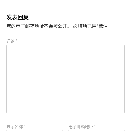
打
中
开
打
）
开
）
发表回复
您的电子邮箱地址不会被公开。
必填项已用
*
标注
评论
*
显示名称
*
电子邮箱地址
*