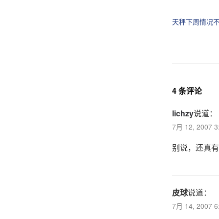
享
享
到
到
T
F
天秤下周情况
w
a
i
c
t
e
t
b
e
o
r
o
（
k
在
（
新
在
窗
新
口
窗
4 条评论
中
口
打
中
开
打
lichzy
说道：
）
开
）
7月 12, 2007 
别说，还真有
皮球
说道：
7月 14, 2007 