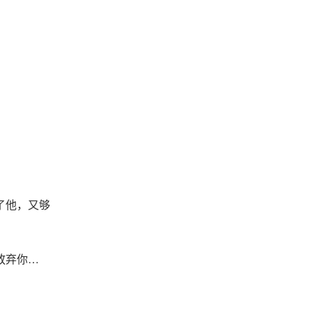
了他，又够
放弃你…