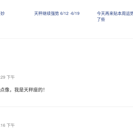
不妙
天秤继续强势 6/12 -6/19
今天再来贴本周运
了些
3:29 下午
点像，我是天秤座的！
6:16 下午