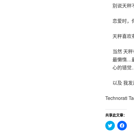
别说天秤
恋爱时，
天秤喜欢
当然 天秤
最懒惰…
心的错觉
以及 我发
Technorati T
共享此文章：
点
点
击
击
分
分