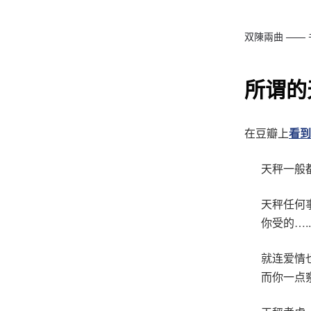
双陳兩曲 ——
所谓的
在豆瓣上
看到
天秤一般
天秤任何
你受的…..
就连爱情
而你一点察