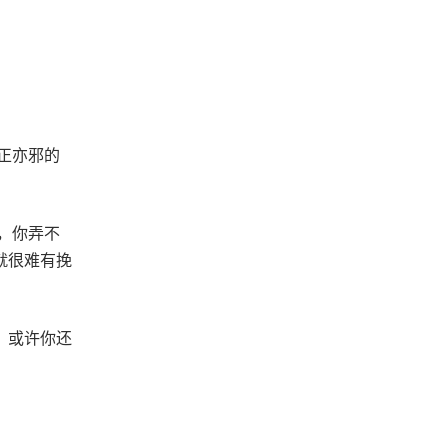
正亦邪的
，你弄不
就很难有挽
，或许你还