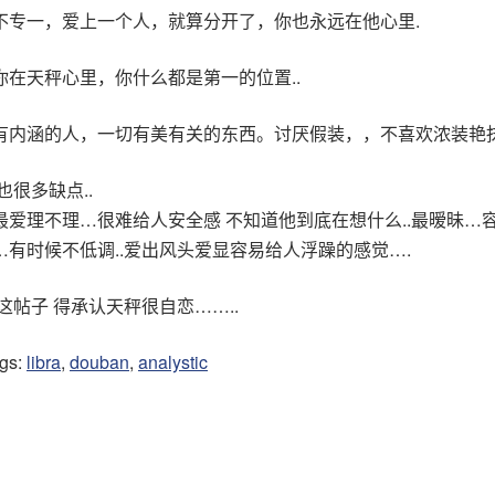
不专一，爱上一个人，就算分开了，你也永远在他心里.
你在天秤心里，你什么都是第一的位置..
有内涵的人，一切有美有关的东西。讨厌假装，，不喜欢浓装艳抹
也很多缺点..
最爱理不理…很难给人安全感 不知道他到底在想什么..最暧昧…
…有时候不低调..爱出风头爱显容易给人浮躁的感觉….
这帖子 得承认天秤很自恋……..
ags:
libra
,
douban
,
analystic