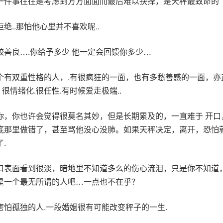
一件事往往是考虑到方方面面而最后难以抉择，是天秤最致命的
绝..那怕他心里并不喜欢呢..
较善良….你给予多少 他一定会回馈你多少…
个有双重性格的人，.有很疯狂的一面，也有多愁善感的一面，亦
. 很情绪化.很任性.有时候爱走极端..
你，你也许会觉得很莫名其妙，但是长期累及的，一直难于 开口
底那里做错了，甚至骂他没心没肺。如果天秤决定，离开，恐怕
.
口表面看到很淡，暗地里不知道多么的伤心流泪，只是你不知道
是一个最无所谓的人吧…一点也不在乎？
害怕孤独的人.一段婚姻很有可能改变秤子的一生.