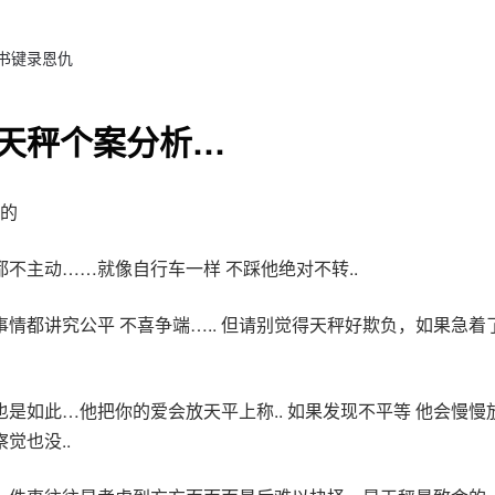
 书键录恩仇
天秤个案分析…
的
都不主动……就像自行车一样 不踩他绝对不转..
事情都讲究公平 不喜争端….. 但请别觉得天秤好欺负，如果急着
也是如此…他把你的爱会放天平上称.. 如果发现不平等 他会慢慢
觉也没..