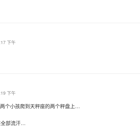
6:17 下午
6:19 下午
两个小孩爬到天秤座的两个秤盘上…
座全部流汗…