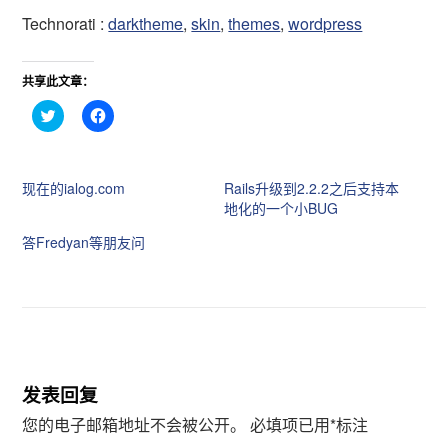
Technorati :
darktheme
,
skin
,
themes
,
wordpress
共享此文章：
点
点
击
击
分
分
享
享
到
到
T
F
现在的ialog.com
Rails升级到2.2.2之后支持本
w
a
i
c
地化的一个小BUG
t
e
t
b
答Fredyan等朋友问
e
o
r
o
（
k
在
（
新
在
窗
新
口
窗
中
口
打
中
开
打
）
开
）
发表回复
您的电子邮箱地址不会被公开。
必填项已用
*
标注