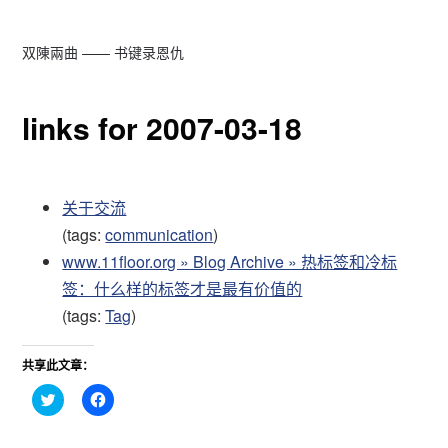
双陳兩曲 —— 书键录恩仇
links for 2007-03-18
关于交流
(tags:
communication
)
www.11floor.org » Blog Archive » 热标签和冷标
签：什么样的标签才是最有价值的
(tags:
Tag
)
共享此文章：
点
点
击
击
分
分
享
享