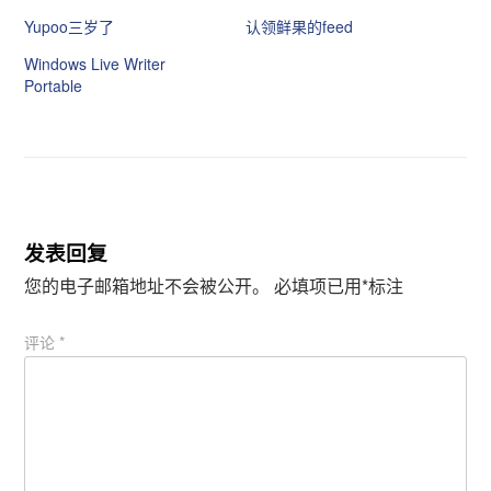
到
到
T
F
Yupoo三岁了
认领鲜果的feed
w
a
i
c
t
e
Windows Live Writer
t
b
Portable
e
o
r
o
（
k
在
（
新
在
窗
新
口
窗
中
口
打
中
开
打
）
开
）
发表回复
您的电子邮箱地址不会被公开。
必填项已用
*
标注
评论
*