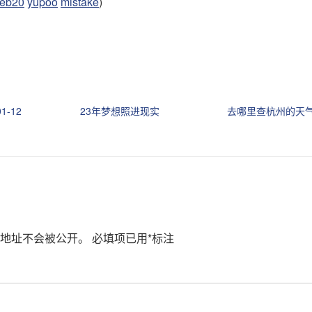
eb20
yupoo
mistake
)
01-12
23年梦想照进现实
去哪里查杭州的天气
地址不会被公开。
必填项已用
*
标注