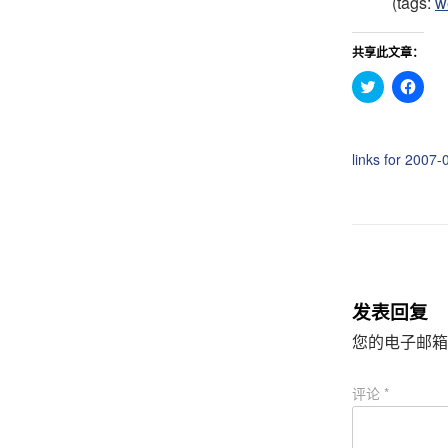
(tags:
w
共享此文章：
点
点
击
击
分
分
享
享
到
到
T
F
links for 2007-
w
a
i
c
t
e
t
b
e
o
r
o
（
k
在
（
新
在
窗
新
口
窗
中
口
发表回复
打
中
开
打
您的电子邮箱
）
开
）
评论
*