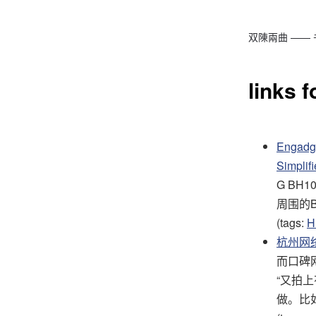
双陳兩曲 ——
links 
Engad
Simplif
G B
周围的Be
(tags:
H
杭州网络
而口碑
“又拍
做。比