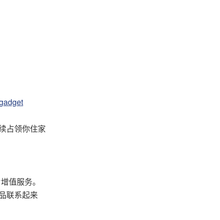
adget
陆续占领你住家
片增值服务。
品联系起来