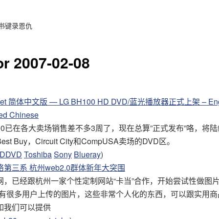
 书键录恩仇
for 2007-02-08
get 简体中文版 — LG BH100 HD DVD/蓝光播放器正式上架 – Eng
ied Chinese
H100已在各大卖场销售差不多3周了，现在总算”正式发布”咯，将
st Buy，Circuit City和CompUSA卖场的DVD区。
DDVD
Toshiba
Sony
Blueray
)
第三系 杭州web2.0群体新年大突围
网，已经跟杭州一家个性定制网站“卡当”合作，开始尝试性做图
上有很多用户上传的图片，这些非常个人化的东西，可以跟实用商
如我们可以提供