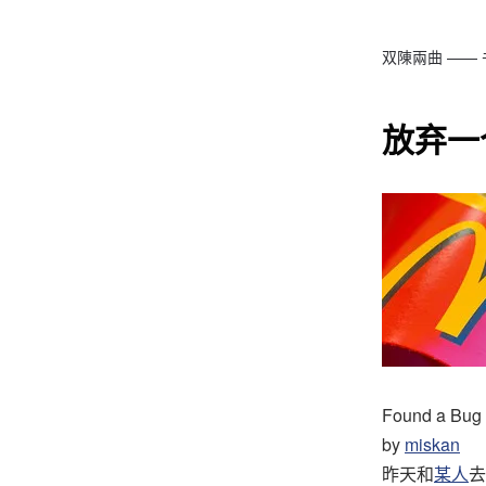
双陳兩曲 ——
放弃一
Found a Bug
by
miskan
昨天和
某人
去