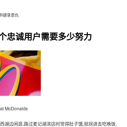
 书键录恩仇
个忠诚用户需要多少努力
 at McDonalds
西湖边闲逛,路过麦记湖滨店时觉得肚子饿,就拐进去吃晚饭.