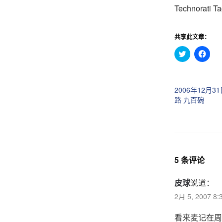
Technorati T
共享此文章：
点
点
击
击
分
分
享
享
到
到
T
F
2006年12月3
w
a
i
c
路 九百碗
t
e
t
b
e
o
r
o
（
k
在
（
新
在
窗
新
口
窗
5 条评论
中
口
打
中
开
打
皮球
说道：
）
开
）
2月 5, 2007 8
看来麦记在周