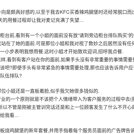
一向是颇具好感的,以至于我去KFC买香辣鸡腿堡时还经常脱口而
昨天的用餐过程却让我对麦记充满了失望…
柜台前,看到有一个小姐的面前没有放”请到旁边柜台排队购买”的
就站在了她的面前.可是那位小姐和我对视了数妙之后居然没有任
一小步表明我想用餐.这时小姐才开始致欢迎词,招呼我点餐.
:不管怎样,看到有客户站在你的面前,如果手头没有非常重要的事情需要
该吧?即使手头有非常紧急的事情需要处理,那也应该告诉用户应
队伍排队?
那位小姐还是一直板着脸,似乎我欠她很多钱似的.
:服务行业的一个原则就是不该把个人情绪带入为客户服务的过程中去(
,所以不管是刚被主管训完话还是和上一位顾客发生了什么不开心
给我看…
板烧鸡腿堡的新年套餐,并用手指着每个服务员面前的广告牌告诉