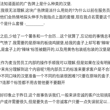
法知道面前的广告牌上是什么种类的汉堡.
:这一点我很无法理解,这块广告牌是派什么用处的?为什么以前在服务
他们会热情地探头伸手为我指点上面的套餐,现在我点名需要这个
是什么套餐 -________-
之后,少给了一个薯条和一个台历…这个就算了,忘记给的事情总
气愤了.我需要的是原味的板烧鸡腿堡,给我的盒子上却写着”辣味”
凡是盒子上的”辣味”标签被翻开的,以及用黄色包装纸包装的汉堡是
:这一点作为麦当劳员工内部的操作手顺我可以理解,但是如果在没有
户来充分理解到这个内容呢?用内部员工的标准来要求客户是不合
种不同口味的汉堡准备一个不同的包装很困难?只要在原味的盒子
?连那个标签都不用去管他要不要翻开
好印象止于昨日,这个故事告诉我们,一般来讲忠诚的客户比较挑
户或许需要很久,但是要失去一个忠诚客户只要一点失误就足以