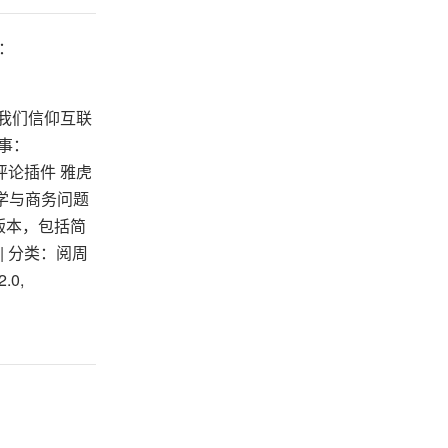
：
 我们信仰互联
多事：
垃圾评论插件 雅虎
学与商务问题
言的版本，包括简
 | 分类：阅周
.0,