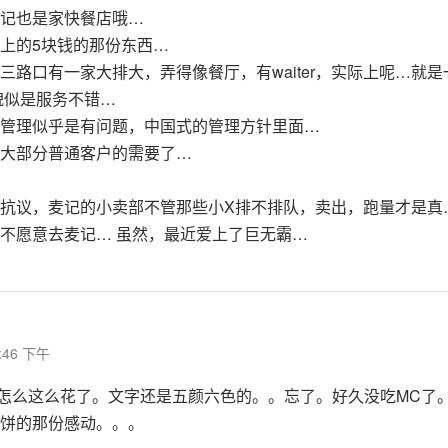
记也是家快餐店哦…
上的5块钱的那份东西…
三路口有一家大排大，弄得像餐厅，有waiter，实际上呢…就
貌似是服务不错…
管理似乎是有问题，中国式的管理方针里面…
大部分普通客户的需要了…
抗议，麦记的小卖部不管那些小X排不排队，卖出，跑量才是真
不愿意去麦记… 虽然，最近爱上了巨无霸…
：
0:46 下午
me怎么这么花了。文字还是五颜六色的。。忘了。好久没吃MC了
饼的那份感动。。。