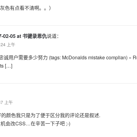
灰色有点看不清啊。。）
007-02-05 at 书键录恩仇
说道：
2:24 上午
诚用户需要多少努力 (tags: McDonalds mistake complian) «
ts […]
:37 上午
字的颜色我只是为了便于区分我的评论还是叙述.
没机会改CSS…在辛苦一下子吧 ;-)