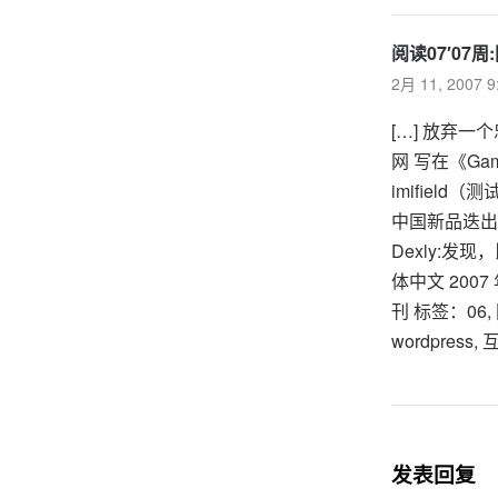
阅读07′07
2月 11, 2007 
[…] 放弃
网 写在《Ga
imifield
中国新品迭出
Dexly:发现
体中文 200
刊 标签：06, 网址
wordpress,
发表回复