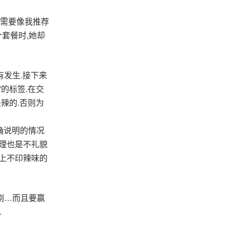
员需要像我推荐
套餐时,她却
有发生.接下来
的标签.在交
辣的.否则为
明确说明的情况
理也是不礼貌
上不印辣味的
剔…而且要赢
…