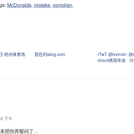
ags:
McDonalds
,
mistake
,
complian
,
1日 杭州体育场
现在的ialog.com
rTwT @lvxinxin: @
chouti再现年会 （
:39 下午
末把你弄郁闷了…