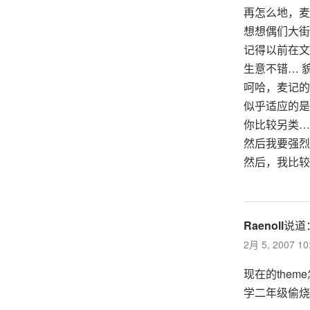
再怎么地，麦
想想偶们大街
记得以前在文
生意不错… 
呵哈，麦记的
似乎适应的是
你比较另类…
然后我要强烈
然后，我比较
Raenoll
说道
2月 5, 2007 1
现在的the
学二年级偷烧