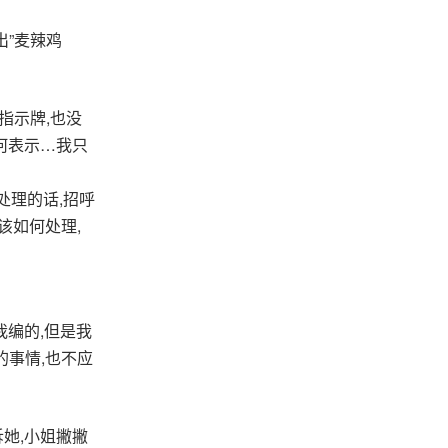
出”麦辣鸡
指示牌,也没
何表示…我只
处理的话,招呼
该如何处理,
我编的,但是我
的事情,也不应
她,小姐撇撇