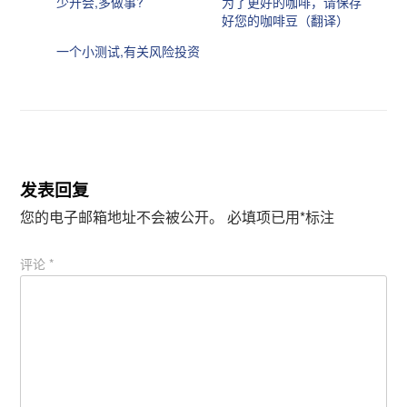
少开会,多做事?
为了更好的咖啡，请保存
w
a
i
c
好您的咖啡豆（翻译）
t
e
t
b
一个小测试,有关风险投资
e
o
r
o
（
k
在
（
新
在
窗
新
口
窗
中
口
打
中
开
打
）
开
）
发表回复
您的电子邮箱地址不会被公开。
必填项已用
*
标注
评论
*