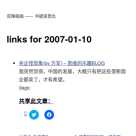
双陳兩曲 —— 书键录恩仇
links for 2007-01-10
央企怪现象(by 方军) – 思维的乐趣BLOG
我突然觉得，中国的发展，大概只有把这些垄断国
企都卖了，才有希望。
(tags:
共享此文章：
点
点
击
击
分
分
享
享
到
到
T
F