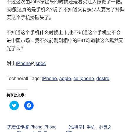
不过这次由Jobs拿出来的时候还是着实让人惊艳了一把。
天哪,这真的是手机么?玩了,不知道又有多少人要为了排队
买这个手机挤破头了。
不知道这个手机什么时候上市,也不知道这个手机会不会
进中国市场…我不久前刚刚相中的E61难道就这么黯然无
光了么?
附上
iPhone
的
spec
Technorati Tags:
iPhone
,
apple
,
cellphone
,
desire
共享此文章：
点
点
击
击
分
分
享
享
到
到
T
F
[无责任传播]iPhone,iPhone
【谁稀罕】手机，心灵之
w
a
i
c