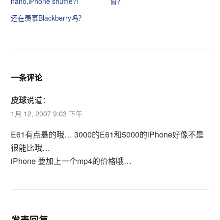
nano,iPhone shuffle?!
窗？
t
e
t
b
还在羡慕Blackberry吗？
e
o
r
o
（
k
在
（
新
在
窗
新
口
窗
中
口
打
中
开
打
一条评论
）
开
）
皮球
说道：
1月 12, 2007 9:03 下午
E61有点悬的哦… 3000的E61和5000的iPhone好像不是
很能比哦…
iPhone 要加上一个mp4的价格哦…
发表回复