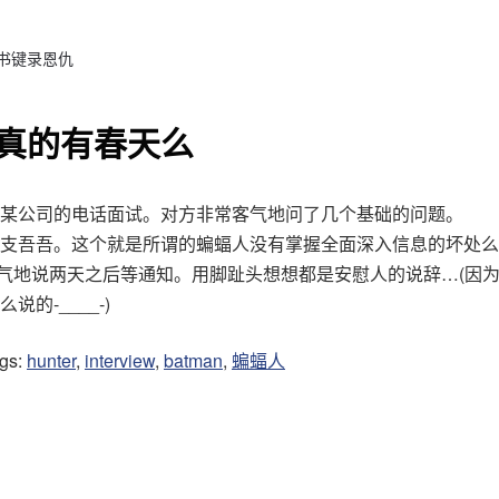
 书键录恩仇
真的有春天么
某公司的电话面试。对方非常客气地问了几个基础的问题。
支吾吾。这个就是所谓的蝙蝠人没有掌握全面深入信息的坏处么
客气地说两天之后等通知。用脚趾头想想都是安慰人的说辞…(因
说的-____-)
ags:
hunter
,
interview
,
batman
,
蝙蝠人