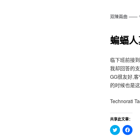
双陳兩曲 ——
蝙蝠人
临下班前接到
我却回答的支
GG很友好,
的时候也是这么
Technorati T
共享此文章：
点
点
击
击
分
分