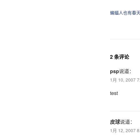
享
享
到
到
T
F
蝙蝠人也有春
w
a
i
c
t
e
t
b
e
o
r
o
（
k
在
（
新
在
窗
新
口
窗
2 条评论
中
口
打
中
开
打
psp
说道：
）
开
）
1月 10, 2007 
test
皮球
说道：
1月 12, 2007 