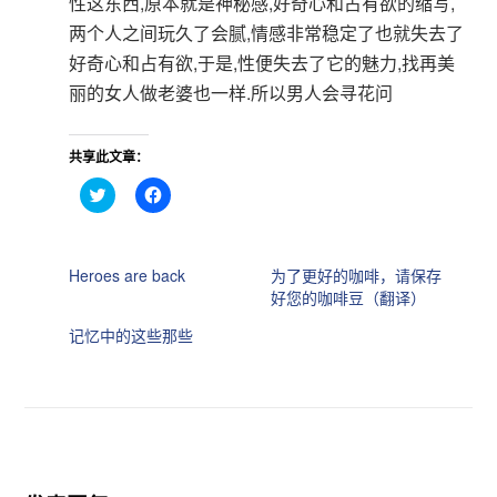
性这东西,原本就是神秘感,好奇心和占有欲的缩写,
两个人之间玩久了会腻,情感非常稳定了也就失去了
好奇心和占有欲,于是,性便失去了它的魅力,找再美
丽的女人做老婆也一样.所以男人会寻花问
共享此文章：
点
点
击
击
分
分
享
享
到
到
T
F
Heroes are back
为了更好的咖啡，请保存
w
a
i
c
好您的咖啡豆（翻译）
t
e
t
b
记忆中的这些那些
e
o
r
o
（
k
在
（
新
在
窗
新
口
窗
中
口
打
中
开
打
）
开
）