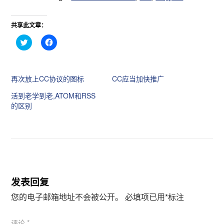
共享此文章：
点
点
击
击
分
分
享
享
到
到
T
F
再次放上CC协议的图标
CC应当加快推广
w
a
i
c
t
e
活到老学到老,ATOM和RSS
t
b
的区别
e
o
r
o
（
k
在
（
新
在
窗
新
口
窗
中
口
打
中
开
打
）
开
）
发表回复
您的电子邮箱地址不会被公开。
必填项已用
*
标注
评论
*