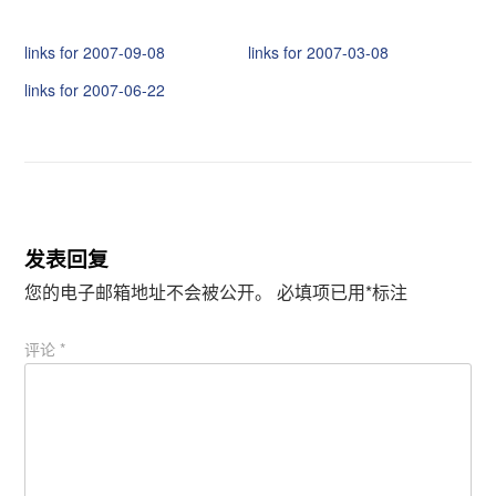
享
享
到
到
T
F
links for 2007-09-08
links for 2007-03-08
w
a
i
c
t
e
links for 2007-06-22
t
b
e
o
r
o
（
k
在
（
新
在
窗
新
口
窗
中
口
打
中
开
打
发表回复
）
开
）
您的电子邮箱地址不会被公开。
必填项已用
*
标注
评论
*