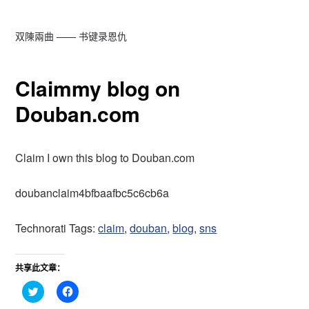
双陳兩曲 —— 书键录恩仇
Claimmy blog on
Douban.com
Claim I own this blog to Douban.com
doubanclaim4bfbaafbc5c6cb6a
Technorati Tags:
claim
,
douban
,
blog
,
sns
共享此文章：
点
点
击
击
分
分